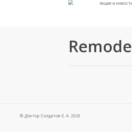
Акции и новост
Skip
to
main
content
Remode
© Доктор Солдатов Е. А.
2026