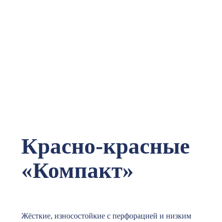
Стельки
Формтотикс в
Москве (ЦАО),
метро:
Пролетарская
Красно-красные
«Компакт»
Жёсткие, износостойкие с перфорацией и низким