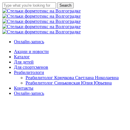
Skip
Search
to
Close
main
Search
content
Онлайн-запись
Menu
Акции и новости
Каталог
Для детей
Для спортсменов
Реабилитологи
Реабилитолог Крючкова Светлана Николаевна
Реабилитолог Синьковская Юлия Юрьевна
Контакты
Онлайн-запись