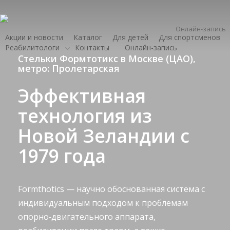
Skip
to
Онлайн-запись
main
Акции и новости
Каталог
Для детей
Для спортсменов
content
Реабилитологи
Контакты
Онлайн-запись
Стельки Формтотикс в Москве (ЦАО),
метро: Пролетарская
Эффективная
технология из
Новой Зеландии с
1979 года
Formthotics — научно обоснованная система с
индивидуальным подходом к проблемам
опорно‑двигательного аппарата,